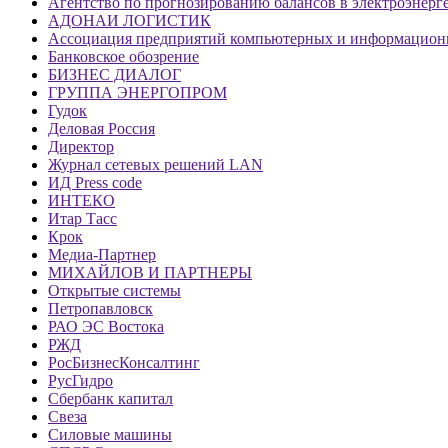
Агентство по прогнозированию балансов в электроэнерг
АДОНАИ ЛОГИСТИК
Ассоциация предприятий компьютерных и информацио
Банковское обозрение
БИЗНЕС ДИАЛОГ
ГРУППА ЭНЕРГОПРОМ
Гудок
Деловая Россия
Директор
Журнал сетевых решений LAN
ИД Press code
ИНТЕКО
Итар Тасс
Крок
Медиа-Партнер
МИХАЙЛОВ И ПАРТНЕРЫ
Открытые системы
Петропавловск
РАО ЭС Востока
РЖД
РосБизнесКонсалтинг
РусГидро
Сбербанк капитал
Свеза
Силовые машины