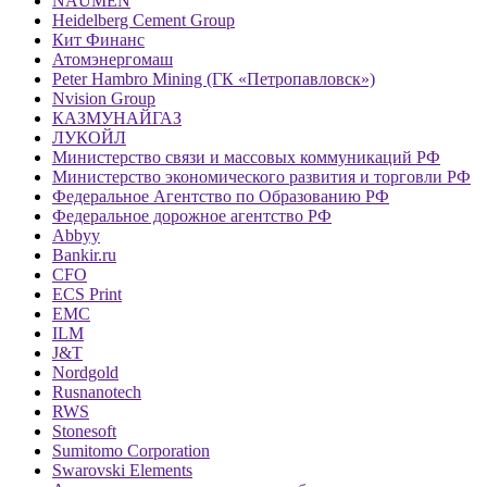
NAUMEN
Heidelberg Cement Group
Кит Финанс
Атомэнергомаш
Peter Hambro Mining (ГК «Петропавловск»)
Nvision Group
КАЗМУНАЙГАЗ
ЛУКОЙЛ
Министерство связи и массовых коммуникаций РФ
Министерство экономического развития и торговли РФ
Федеральное Агентство по Образованию РФ
Федеральное дорожное агентство РФ
Abbyy
Bankir.ru
CFO
ECS Print
EMC
ILM
J&T
Nordgold
Rusnanotech
RWS
Stonesoft
Sumitomo Corporation
Swarovski Elements