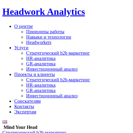
Headwork Analytics
О центре
Принципы работы
Навыки и технологии
Headworkers
Услуги
Стратегический b2b маркетинг
HR-аналитика
GR-аналитика
Инвестиционный анализ
Проекты и клиенты
Стратегический b2b-маркетинг
HR-аналитика
GR-аналитика
Инвестиционный анализ
Соискателям
Контакты
Экспертам
Mind Your Head
Стратегический b2b-маркетинг