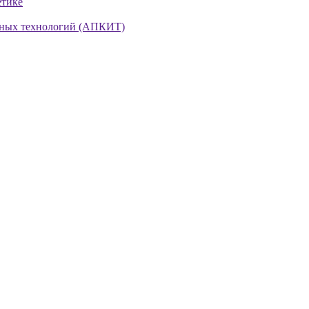
етике
нных технологий (АПКИТ)