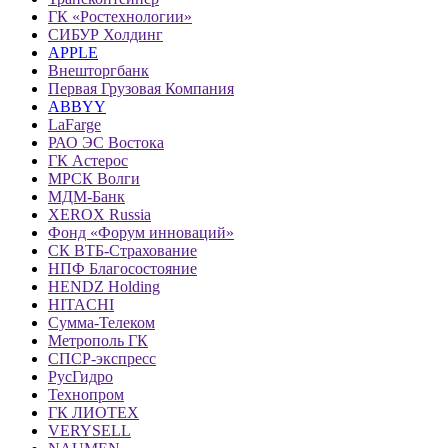
ГК «Ростехнологии»
СИБУР Холдинг
APPLE
Внешторгбанк
Первая Грузовая Компания
ABBYY
LaFarge
РАО ЭС Востока
ГК Астерос
МРСК Волги
МДМ-Банк
XEROX Russia
Фонд «Форум инноваций»
СК ВТБ-Страхование
НПФ Благосостояние
HENDZ Holding
HITACHI
Сумма-Телеком
Метрополь ГК
СПСР-экспресс
РусГидро
Технопром
ГК ЛИОТЕХ
VERYSELL